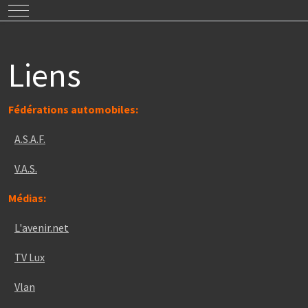
Mobile Menu Toggle
Liens
Fédérations automobiles:
A.S.A.F.
V.A.S.
Médias:
L'avenir.net
TV Lux
Vlan